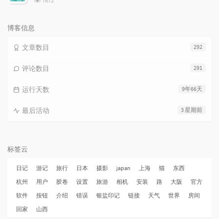
7872
览
次
数:
博客信息
文章数目
292
评论数目
291
运行天数
9年66天
最后活动
3 星期前
标签云
日记
游记
旅行
日本
摄影
japan
上海
猫
东西
杭州
用户
胶卷
设置
旅游
相机
安装
路
大阪
官方
软件
按钮
介绍
错误
银盐印记
链接
天气
世界
房间
回家
山西