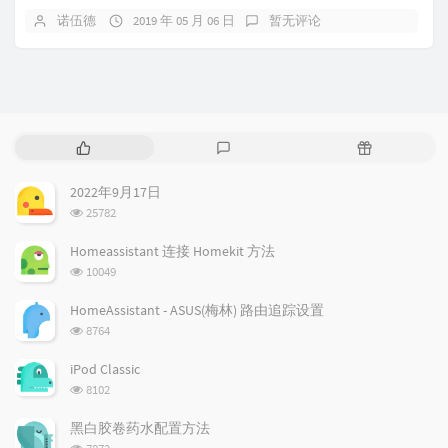
诺伍德
2019 年 05 月 06 日
暂无评论
热
最
随
门
新
机
文
评
文
2022年9月17日
章
论
章
浏
25782
览
次
Homeassistant 连接 Homekit 方法
数:
浏
10049
览
次
HomeAssistant - ASUS(梅林) 路由追踪设置
数:
浏
8764
览
次
iPod Classic
数:
浏
8102
览
次
黑白胶卷药水配置方法
数:
浏