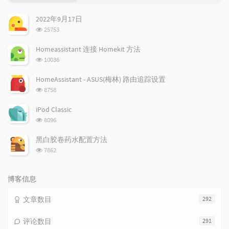
门
新
机
文
评
文
2022年9月17日
章
论
章
浏
25753
览
次
Homeassistant 连接 Homekit 方法
数:
浏
10036
览
次
HomeAssistant - ASUS(梅林) 路由追踪设置
数:
浏
8758
览
次
iPod Classic
数:
浏
8096
览
次
黑白胶卷药水配置方法
数:
浏
7862
览
次
数:
博客信息
文章数目
292
评论数目
291