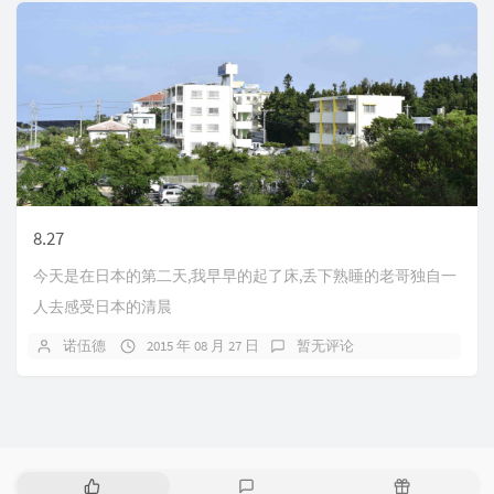
8.27
今天是在日本的第二天,我早早的起了床,丢下熟睡的老哥独自一
人去感受日本的清晨
诺伍德
2015 年 08 月 27 日
暂无评论
热
最
随