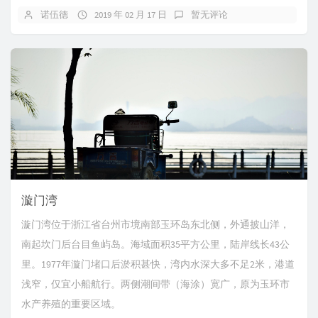
诺伍德
2019 年 02 月 17 日
暂无评论
漩门湾
漩门湾位于浙江省台州市境南部玉环岛东北侧，外通披山洋，
南起坎门后台目鱼屿岛。海域面积35平方公里，陆岸线长43公
里。1977年漩门堵口后淤积甚快，湾内水深大多不足2米，港道
浅窄，仅宜小船航行。两侧潮间带（海涂）宽广，原为玉环市
水产养殖的重要区域。