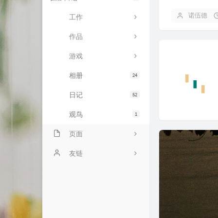
诺伍德
工作
作品
游戏
相册
24
日记
52
观鸟
1
页面
ABOUT
友链
BILIBILI追番列表
liuliのsite
随言
王跃琨的博客
归档
PC426