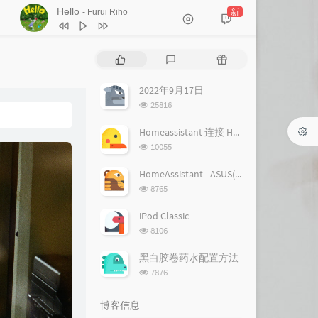
Hello
新
- Furui Riho
1
Hello
Furui Riho
热
最
随
2
Hello
Furui Riho
门
新
机
文
评
文
2022年9月17日
章
论
章
浏
25816
览
次
Homeassistant 连接 Homekit 方法
数:
浏
10055
览
次
HomeAssistant - ASUS(梅林) 路由追踪设置
数:
浏
8765
览
次
iPod Classic
数:
浏
8106
览
次
黑白胶卷药水配置方法
数:
浏
7876
览
次
博客信息
数: