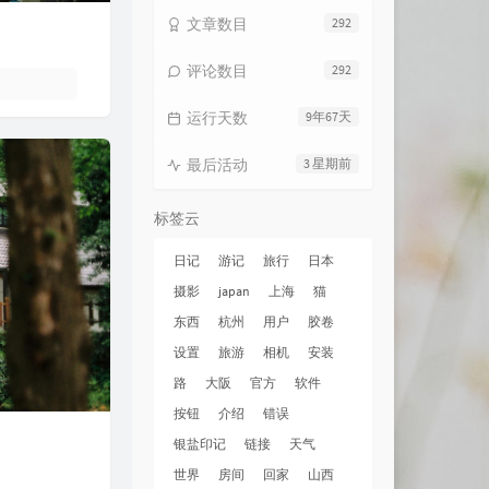
文章数目
292
评论数目
292
运行天数
9年67天
最后活动
3 星期前
标签云
日记
游记
旅行
日本
摄影
japan
上海
猫
东西
杭州
用户
胶卷
设置
旅游
相机
安装
路
大阪
官方
软件
按钮
介绍
错误
银盐印记
链接
天气
世界
房间
回家
山西