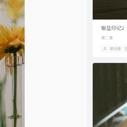
友情链接
友人C
cnfox's Blog
银盐印记2
艾谷度
第二卷
诺伍德