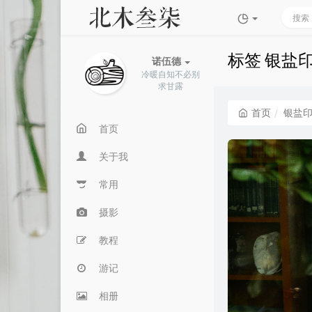
标签 银盐
诺伍德
冷暖自知不必别
求甘露
首页
银盐
首页
关于我
常用
摄影
教程
游记
相册