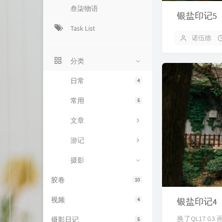
叁柒物语
银盐印记5
Task List
诺伍德
分类
日常
4
常用
5
文章
游记
摄影
胶卷
10
视频
4
银盐印记4
换了QL17 G3
摄影日记
5