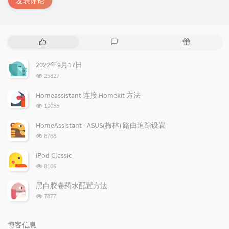
发表评论
热
最
随
门
新
机
文
评
文
2022年9月17日
章
论
章
浏
25827
览
次
Homeassistant 连接 Homekit 方法
数:
浏
10055
览
次
HomeAssistant - ASUS(梅林) 路由追踪设置
数:
浏
8768
览
次
iPod Classic
数:
浏
8106
览
次
黑白胶卷药水配置方法
数:
浏
7877
览
次
数:
博客信息