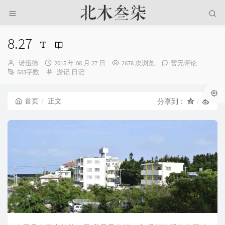
8.27
博
发
诺伍德
2015 年 08 月 27 日
2678 次浏览
暂无评论
主：
布
分
583字数
游记
日记
时
类：
间：
首页
正文
分享到：