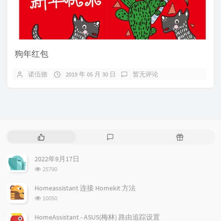
狗年红包
诺伍德
2019 年 05 月 30 日
暂无评论
热
最
随
门
新
机
文
评
文
2022年9月17日
章
论
章
浏
25790
览
次
Homeassistant 连接 Homekit 方法
数:
浏
10050
览
次
HomeAssistant - ASUS(梅林) 路由追踪设置