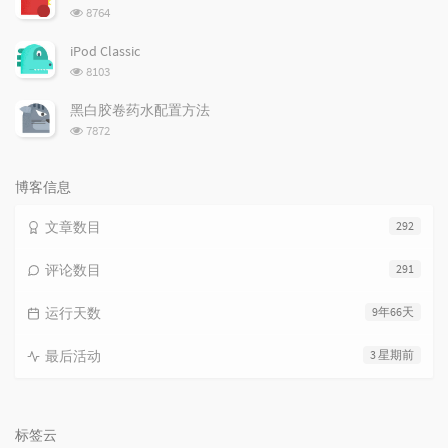
数:
浏
8764
览
次
iPod Classic
数:
浏
8103
览
次
黑白胶卷药水配置方法
数:
浏
7872
览
次
数:
博客信息
文章数目
292
评论数目
291
运行天数
9年66天
最后活动
3 星期前
标签云