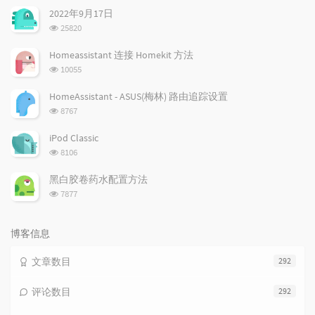
文
评
文
2022年9月17日
章
论
章
浏
25820
览
次
Homeassistant 连接 Homekit 方法
数:
浏
10055
览
次
HomeAssistant - ASUS(梅林) 路由追踪设置
数:
浏
8767
览
次
iPod Classic
数:
浏
8106
览
次
黑白胶卷药水配置方法
数:
浏
7877
览
次
数:
博客信息
文章数目
292
评论数目
292