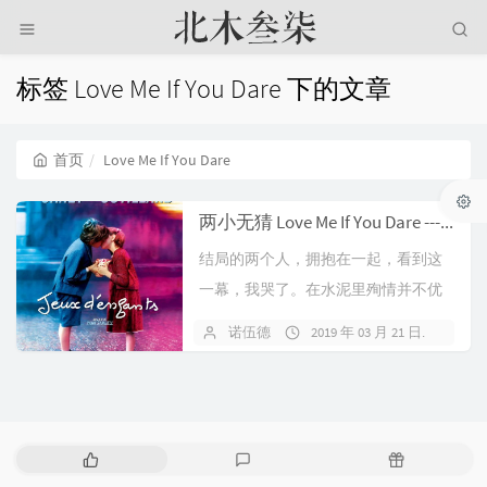
标签 Love Me If You Dare 下的文章
首页
Love Me If You Dare
两小无猜 Love Me If You Dare -----你敢不敢说我爱你
结局的两个人，拥抱在一起，看到这
一幕，我哭了。在水泥里殉情并不优
雅，也不美丽，但这个时候却显得特
诺伍德
2019 年 03 月 21 日
1 
别的浪漫。我爱你，终于听到了这三
个字，但却是在错误的时间，...
热
最
随
门
新
机