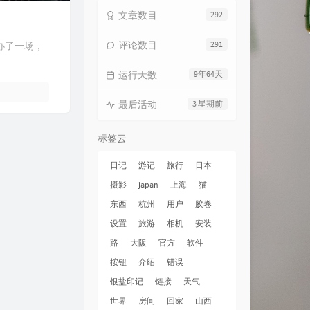
文章数目
292
评论数目
291
办了一场，
运行天数
9年64天
最后活动
3 星期前
标签云
日记
游记
旅行
日本
摄影
japan
上海
猫
东西
杭州
用户
胶卷
设置
旅游
相机
安装
路
大阪
官方
软件
按钮
介绍
错误
银盐印记
链接
天气
世界
房间
回家
山西