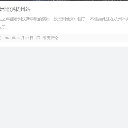
洲巡演杭州站
生之年能看到汉斯季默的演出，没想到他来中国了，不但如此还在杭州举
去了。
2025 年 05 月 07 日
暂无评论