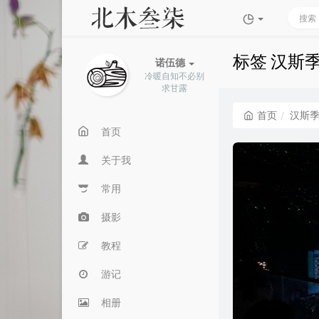
标签 汉斯
诺伍德
冷暖自知不必别
求甘露
首页
汉斯
首页
关于我
常用
摄影
教程
游记
相册