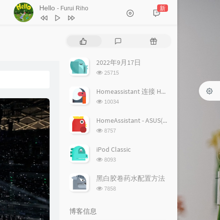
Hello
新
- Furui Riho
1
Hello
Furui Riho
热
最
随
2
Hello
Furui Riho
门
新
机
文
评
文
2022年9月17日
章
论
章
浏
25715
览
次
Homeassistant 连接 Homekit 方法
数:
浏
10034
览
次
HomeAssistant - ASUS(梅林) 路由追踪设置
数:
浏
8757
览
次
iPod Classic
数:
浏
8093
览
次
黑白胶卷药水配置方法
数:
浏
7858
览
次
博客信息
数: