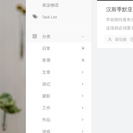
叁柒物语
汉斯季默亚
Task List
早就期待着有
这场就必须要
分类
诺伍德
日常
4
常用
5
文章
游记
摄影
工作
作品
游戏