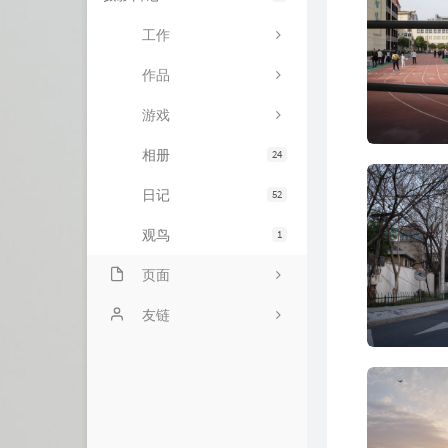
工作
作品
游戏
相册
24
日记
52
观鸟
1
页面
ABOUT
友链
BILIBILI追番列表
liuliのsite
随言
王跃琨的博客
归档
PC426