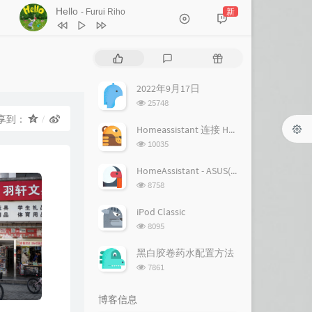
Hello
新
- Furui Riho
1
Hello
Furui Riho
热
最
随
2
Hello
Furui Riho
门
新
机
文
评
文
2022年9月17日
章
论
章
浏
25748
览
享到：
次
Homeassistant 连接 Homekit 方法
数:
浏
10035
览
次
HomeAssistant - ASUS(梅林) 路由追踪设置
数:
浏
8758
览
次
iPod Classic
数:
浏
8095
览
次
黑白胶卷药水配置方法
数:
浏
7861
览
次
博客信息
数: