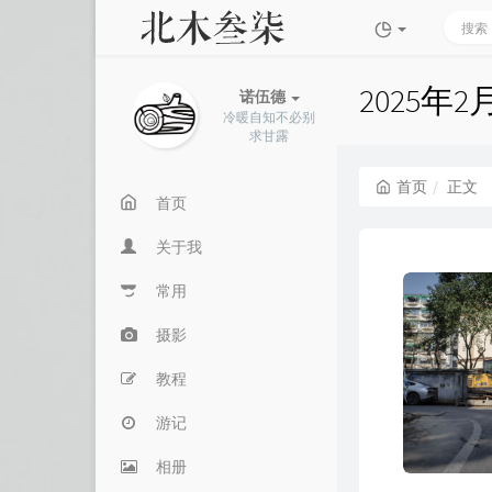
2025年2
诺伍德
冷暖自知不必别
求甘露
首页
正文
首页
关于我
常用
摄影
教程
游记
相册