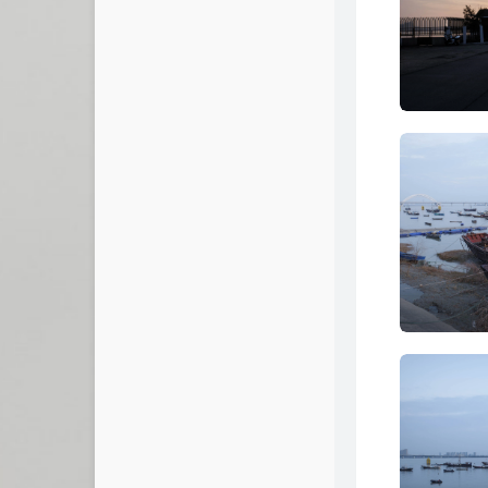
友情链接
友人C
cnfox's Blog
艾谷度