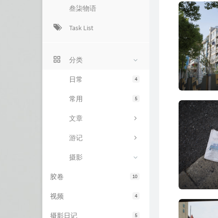
叁柒物语
Task List
分类
日常
4
常用
5
文章
游记
摄影
胶卷
10
视频
4
摄影日记
5