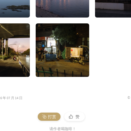
©
年 07 月 14 日
打赏
赞
请作者喝咖啡！