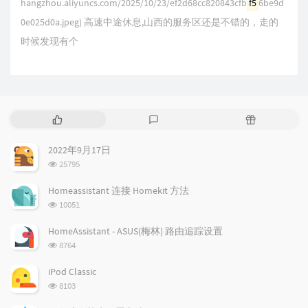
hangzhou.aliyuncs.com/2025/10/23/ef2d68cc820843cfb
f5
6be9d
0e025d0a.jpeg) 高速中途休息,山西的服务区还是不错的，走的
时候发现有个
热
最
随
门
新
机
文
评
文
2022年9月17日
章
论
章
浏
25795
览
次
Homeassistant 连接 Homekit 方法
数:
浏
10051
览
次
HomeAssistant - ASUS(梅林) 路由追踪设置
数:
浏
8764
览
次
iPod Classic
数:
浏
8103
览