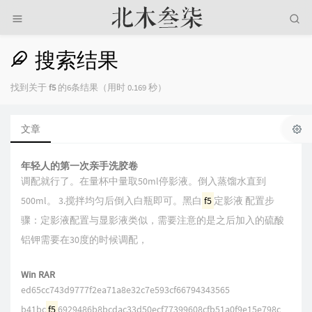
搜索结果
找到关于
f5
的6条结果（用时 0.169 秒）
文章
年轻人的第一次亲手洗胶卷
调配就行了。在量杯中量取50ml停影液。倒入蒸馏水直到
500ml。 3.搅拌均匀后倒入白瓶即可。黑白
f5
定影液 配置步
骤：定影液配置与显影液类似，需要注意的是之后加入的硫酸
铝钾需要在30度的时候调配，
Win RAR
ed65cc743d9777f2ea71a8e32c7e593cf66794343565
b41bc
f5
6929486b8bcdac33d50ecf77399608cfb51a0f9e15e798c