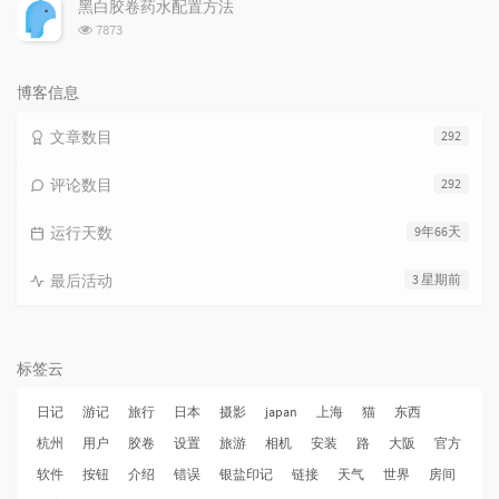
次
黑白胶卷药水配置方法
数:
浏
7873
览
次
数:
博客信息
文章数目
292
评论数目
292
运行天数
9年66天
最后活动
3 星期前
标签云
日记
游记
旅行
日本
摄影
japan
上海
猫
东西
杭州
用户
胶卷
设置
旅游
相机
安装
路
大阪
官方
软件
按钮
介绍
错误
银盐印记
链接
天气
世界
房间