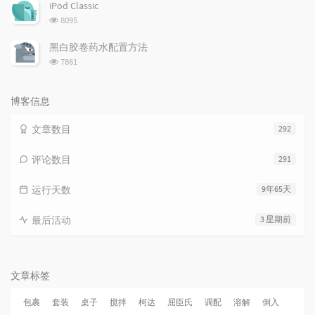
次
iPod Classic
数:
浏
8095
览
次
黑白胶卷药水配置方法
数:
浏
7861
览
次
数:
博客信息
文章数目
292
评论数目
291
运行天数
9年65天
最后活动
3 星期前
文章标签
包裹
套装
桌子
搅拌
柯达
屈臣氏
调配
溶解
倒入