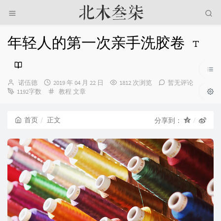
年轻人的第一次亲手洗胶卷
博
发
诺伍德
2019 年 04 月 22 日
1812 次浏览
暂无评论
主：
布
分
1192字数
教程
文章
时
类：
间：
首页
正文
分享到：