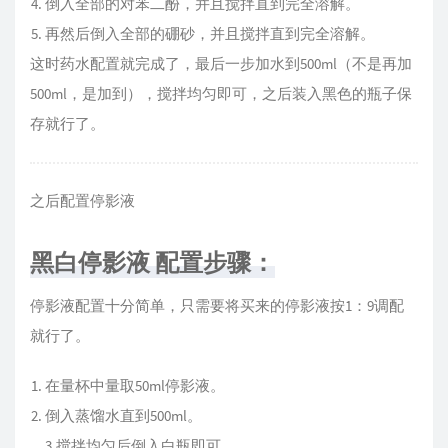
倒入全部的对苯二酚，并且搅拌直到完全溶解。
再然后倒入全部的硼砂，并且搅拌直到完全溶解。
这时药水配置就完成了，最后一步加水到500ml（不是再加
500ml，是加到），搅拌均匀即可，之后装入黑色的瓶子保
存就行了。
之后配置停影液
黑白停影液 配置步骤：
停影液配置十分简单，只需要将买来的停影液按1：9调配
就行了。
在量杯中量取50ml停影液。
倒入蒸馏水直到500ml。
3.搅拌均匀后倒入白瓶即可。