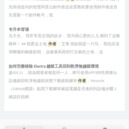
先阅读提问的智慧阿里云邮件推送设置教程要使用邮件推送首
先需要一个邮件帐号，我
专升本背诵
见天光， 我常常思念我的故乡， 我为我心爱的人儿 燃到了这般
模样！ ## 我爱这土地
作者
：艾青 假如我是一只鸟， 我也应该
用嘶哑的喉咙歌唱： 这被暴风雨所打击着的土地， 这
如何完整移除 Electra 越獄工具回到乾淨無越獄環境
援iOS 11 ，因為開發者都是同一人，將可使用APFS特性將整台
設備刷回乾淨無越獄狀態下載移除腳本
作者
：KirovAir
（GitHub開源）點我下載腳本確認電腦是否連的到設備步驟 1.
確認目前網
热
最
随