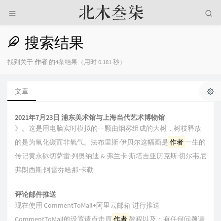
搜索结果
找到关于
作者
的4条结果（用时 0.181 秒）
文章
2021年7月23日 浦东美术馆与上海当代艺术博物馆
》。这是用电脑实时模拟的一颗由烟雾组成的大树，树枝释放
的是为氧化碳而非氧气。法布里斯·伊贝尔这幅画是
作者
一生的
传记黄永砅切萨雷·列奥纳迪 & 弗兰卡·斯塔吉亚历克斯·切尔韦尼
弗朗西斯·阿雷乔哈那·卡勒
评论邮件推送
现在使用 CommentToMail+阿里云邮箱 进行推送
CommentToMail的设置请点击原
作者
教程以及：有任何问题请