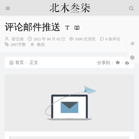
评论邮件推送
博
发
诺伍德
2021 年 06 月 02 日
5399 次浏览
6 条评论
主：
布
分
2957字数
教程
时
类：
间：
首页
正文
分享到：