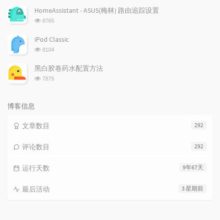
次
HomeAssistant - ASUS(梅林) 路由追踪设置
数:
浏
8765
览
次
iPod Classic
数:
浏
8104
览
次
黑白胶卷药水配置方法
数:
浏
7875
览
次
数:
博客信息
文章数目
292
评论数目
292
运行天数
9年67天
最后活动
3 星期前