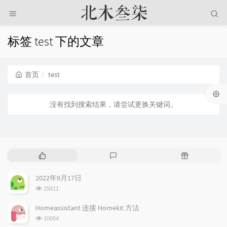
标签 test 下的文章
首页
test
没有找到搜索结果，请尝试更换关键词。
热
最
随
门
新
机
文
评
文
2022年9月17日
章
论
章
浏
25811
览
次
Homeassistant 连接 Homekit 方法
数:
浏
10054
览