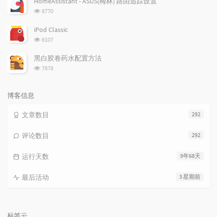
HomeAssistant - ASUS(梅林) 路由追踪设置
数:
浏
8770
览
次
iPod Classic
数:
浏
8107
览
次
黑白胶卷药水配置方法
数:
浏
7878
览
次
数:
博客信息
文章数目
292
评论数目
292
运行天数
9年68天
最后活动
3 星期前
标签云