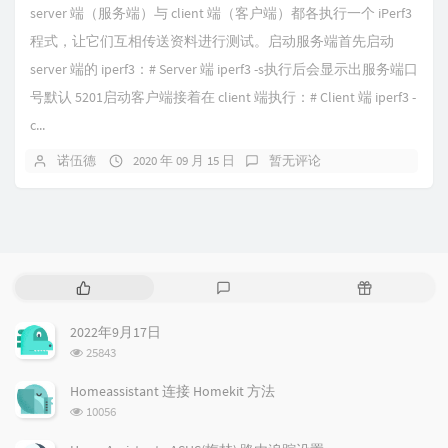
server 端（服务端）与 client 端（客户端）都各执行一个 iPerf3
程式，让它们互相传送资料进行测试。启动服务端首先启动
server 端的 iperf3：# Server 端 iperf3 -s执行后会显示出服务端口
号默认 5201启动客户端接着在 client 端执行：# Client 端 iperf3 -
c...
诺伍德
2020 年 09 月 15 日
暂无评论
热
最
随
门
新
机
文
评
文
2022年9月17日
章
论
章
浏
25843
览
次
Homeassistant 连接 Homekit 方法
数:
浏
10056
览
次