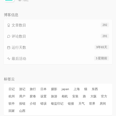
7861
览
次
数:
博客信息
文章数目
292
评论数目
291
运行天数
9年65天
最后活动
3 星期前
标签云
日记
游记
旅行
日本
摄影
japan
上海
猫
东西
杭州
用户
胶卷
设置
旅游
相机
安装
路
大阪
官方
软件
按钮
介绍
错误
银盐印记
链接
天气
世界
房间
回家
山西