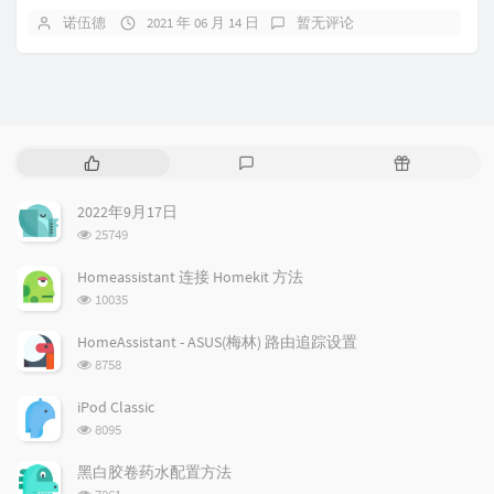
诺伍德
2021 年 06 月 14 日
暂无评论
热
最
随
门
新
机
文
评
文
2022年9月17日
章
论
章
浏
25749
览
次
Homeassistant 连接 Homekit 方法
数:
浏
10035
览
次
HomeAssistant - ASUS(梅林) 路由追踪设置
数:
浏
8758
览
次
iPod Classic
数:
浏
8095
览
次
黑白胶卷药水配置方法
数:
浏