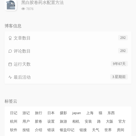
次
黑白胶卷药水配置方法
数:
浏
7876
览
次
数:
博客信息
文章数目
292
评论数目
292
运行天数
9年67天
最后活动
3 星期前
标签云
日记
游记
旅行
日本
摄影
japan
上海
猫
东西
杭州
用户
胶卷
设置
旅游
相机
安装
路
大阪
官方
软件
按钮
介绍
错误
银盐印记
链接
天气
世界
房间