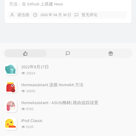
方法：在 Github 上搭建 Hexo
诺伍德
2020 年 04 月 30 日
暂无评论
热
最
随
门
新
机
文
评
文
2022年9月17日
章
论
章
浏
25814
览
次
Homeassistant 连接 Homekit 方法
数:
浏
10055
览
次
HomeAssistant - ASUS(梅林) 路由追踪设置
数:
浏
8765
览
次
iPod Classic
数:
浏
8105
览