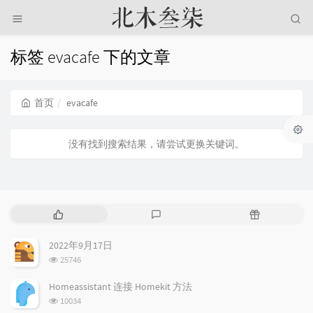
标签 evacafe 下的文章
首页
evacafe
没有找到搜索结果，请尝试更换关键词。
热
最
随
门
新
机
文
评
文
2022年9月17日
章
论
章
浏
25746
览
次
Homeassistant 连接 Homekit 方法
数:
浏
10034
览