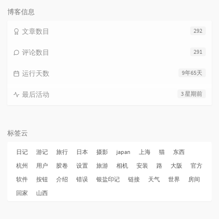
次
数:
博客信息
文章数目
292
评论数目
291
运行天数
9年65天
最后活动
3 星期前
标签云
日记
游记
旅行
日本
摄影
japan
上海
猫
东西
杭州
用户
胶卷
设置
旅游
相机
安装
路
大阪
官方
软件
按钮
介绍
错误
银盐印记
链接
天气
世界
房间
回家
山西