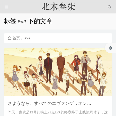
标签 eva 下的文章
首页
eva
さようなら、すべてのエヴァンゲリオン…
昨天，也就是12号的晚上23点EVA的终章终于上线流媒体了，这