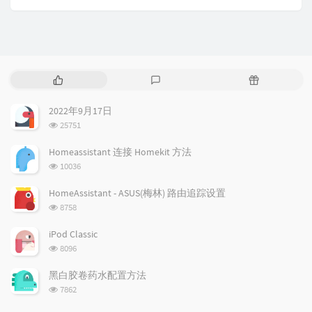
热
最
随
门
新
机
文
评
文
2022年9月17日
章
论
章
浏
25751
览
次
Homeassistant 连接 Homekit 方法
数:
浏
10036
览
次
HomeAssistant - ASUS(梅林) 路由追踪设置
数:
浏
8758
览
次
iPod Classic
数:
浏
8096
览
次
黑白胶卷药水配置方法
数:
浏
7862
览