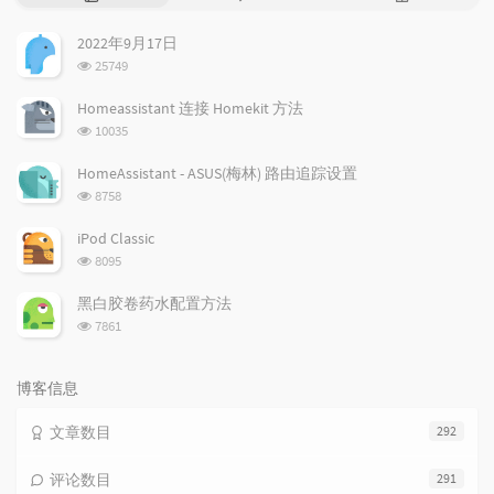
门
新
机
文
评
文
2022年9月17日
章
论
章
浏
25749
览
次
Homeassistant 连接 Homekit 方法
数:
浏
10035
览
次
HomeAssistant - ASUS(梅林) 路由追踪设置
数:
浏
8758
览
次
iPod Classic
数:
浏
8095
览
次
黑白胶卷药水配置方法
数:
浏
7861
览
次
数:
博客信息
文章数目
292
评论数目
291