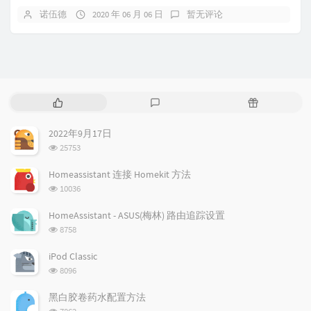
诺伍德
2020 年 06 月 06 日
暂无评论
热
最
随
门
新
机
文
评
文
2022年9月17日
章
论
章
浏
25753
览
次
Homeassistant 连接 Homekit 方法
数:
浏
10036
览
次
HomeAssistant - ASUS(梅林) 路由追踪设置
数:
浏
8758
览
次
iPod Classic
数:
浏
8096
览
次
黑白胶卷药水配置方法
数:
浏