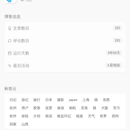
7862
览
次
数:
博客信息
文章数目
292
评论数目
291
运行天数
9年65天
最后活动
3 星期前
标签云
日记
游记
旅行
日本
摄影
japan
上海
猫
东西
杭州
用户
胶卷
设置
旅游
相机
安装
路
大阪
官方
软件
按钮
介绍
错误
银盐印记
链接
天气
世界
房间
回家
山西