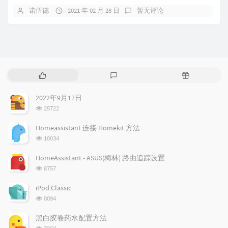
诺伍德
2021 年 02 月 28 日
暂无评论
热
最
随
门
新
机
文
评
文
2022年9月17日
章
论
章
浏
25722
览
次
Homeassistant 连接 Homekit 方法
数:
浏
10034
览
次
HomeAssistant - ASUS(梅林) 路由追踪设置
数:
浏
8757
览
次
iPod Classic
数:
浏
8094
览
次
黑白胶卷药水配置方法
数:
浏