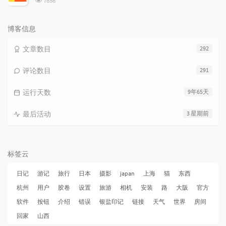
7858
览
次
数:
博客信息
文章数目
292
评论数目
291
运行天数
9年65天
最后活动
3 星期前
标签云
日记
游记
旅行
日本
摄影
japan
上海
猫
东西
杭州
用户
胶卷
设置
旅游
相机
安装
路
大阪
官方
软件
按钮
介绍
错误
银盐印记
链接
天气
世界
房间
回家
山西