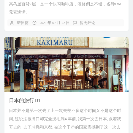
高岛屋百货7层，是一个快闪咖啡店，装修倒是不错，各种EVA
元素满满。
诺伍德
2021 年 07 月 22 日
暂无评论
日本的旅行 D1
日本并不是第一次去了上一次去差不多这个时间又不是这个时
间, 这说法很拗口却完全没毛病4 年前, 我第一次去日本, 跟着我
哥去的, 去了冲绳和京都, 被这个干净的国家震撼到了这一次去