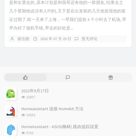
是和女票去的, 原本计划是和我哥还有他的一群朋友, 结果去之
几个星期他说没有人约到, 又于是在出发前的几天他发现他的签
证过期了.前一天来了上海，一早我们提前 4 个小时去了机场, 早
早办好了值机手续, 早去的好处是...
诺伍德
2018 年 07 月 29 日
暂无评论
热
最
随
门
新
机
文
评
文
2022年9月17日
章
论
章
浏
25807
览
次
Homeassistant 连接 Homekit 方法
数:
浏
10053
览
次
HomeAssistant - ASUS(梅林) 路由追踪设置
数:
浏
8765