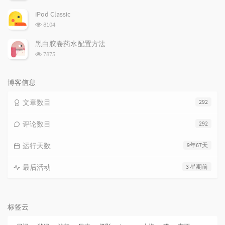
览
次
iPod Classic
数:
浏
8104
览
次
黑白胶卷药水配置方法
数:
浏
7875
览
次
数:
博客信息
文章数目
292
评论数目
292
运行天数
9年67天
最后活动
3 星期前
标签云