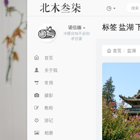
标签 盐湖
诺伍德
冷暖自知不必别
求甘露
首页
盐湖
首页
关于我
常用
摄影
教程
游记
相册