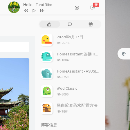
Hello
新
- Furui Riho
1
Hello
Furui Riho
热
最
随
2
Hello
Furui Riho
门
新
机
文
评
文
2022年9月17日
章
论
章
浏
25759
览
次
Homeassistant 连接 Homekit 方法
数:
浏
10040
览
次
HomeAssistant - ASUS(梅林) 路由追踪设置
数:
浏
8758
览
次
iPod Classic
数:
浏
8096
览
次
黑白胶卷药水配置方法
数:
浏
7864
览
次
博客信息
数: