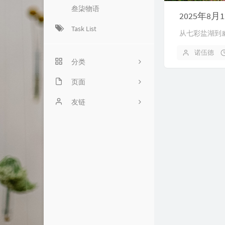
叁柒物语
2025年8月
Task List
从七彩盐湖到
诺伍德
分类
页面
4
ABOUT
友链
5
文章
BILIBILI追番列表
liuliのsite
游记
随言
王跃琨的博客
摄影
归档
PC426
工作
友情链接
友人C
作品
cnfox's Blog
游戏
艾谷度