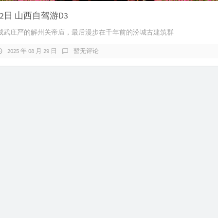
12日 山西自驾游D3
威武庄严的解州关帝庙，最后漫步在千年前的汾城古建筑群
2025 年 08 月 29 日
暂无评论