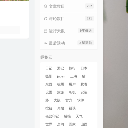
文章数目
292
评论数目
291
运行天数
9年66天
最后活动
3 星期前
标签云
日记
游记
旅行
日本
摄影
japan
上海
猫
东西
杭州
用户
胶卷
设置
旅游
相机
安装
路
大阪
官方
软件
按钮
介绍
错误
银盐印记
链接
天气
世界
房间
回家
山西