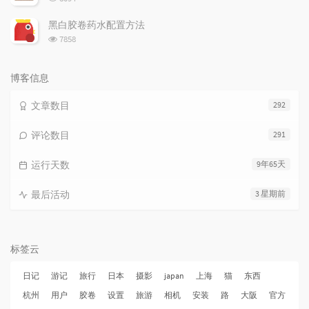
览
次
黑白胶卷药水配置方法
数:
浏
7858
览
次
数:
博客信息
文章数目
292
评论数目
291
运行天数
9年65天
最后活动
3 星期前
标签云
日记
游记
旅行
日本
摄影
japan
上海
猫
东西
杭州
用户
胶卷
设置
旅游
相机
安装
路
大阪
官方