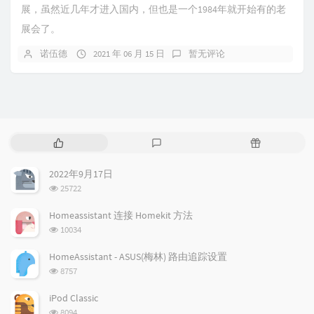
展，虽然近几年才进入国内，但也是一个1984年就开始有的老
展会了。
诺伍德
2021 年 06 月 15 日
暂无评论
热
最
随
门
新
机
文
评
文
2022年9月17日
章
论
章
浏
25722
览
次
Homeassistant 连接 Homekit 方法
数:
浏
10034
览
次
HomeAssistant - ASUS(梅林) 路由追踪设置
数:
浏
8757
览
次
iPod Classic
数:
浏
8094