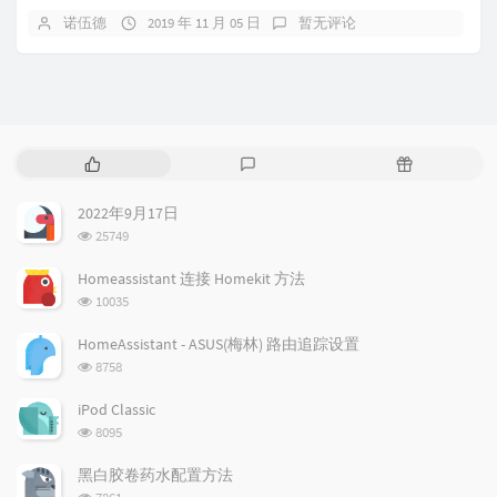
诺伍德
2019 年 11 月 05 日
暂无评论
热
最
随
门
新
机
文
评
文
2022年9月17日
章
论
章
浏
25749
览
次
Homeassistant 连接 Homekit 方法
数:
浏
10035
览
次
HomeAssistant - ASUS(梅林) 路由追踪设置
数:
浏
8758
览
次
iPod Classic
数:
浏
8095
览
次
黑白胶卷药水配置方法
数:
浏