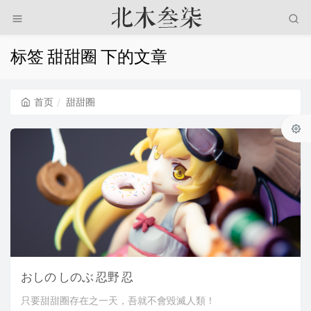
标签 甜甜圈 下的文章
首页
甜甜圈
おしの しのぶ 忍野 忍
只要甜甜圈存在之一天，吾就不會毀滅人類！