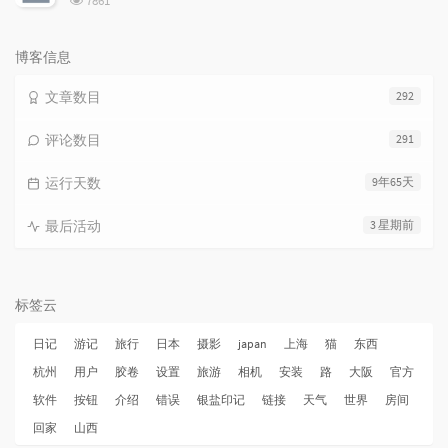
7861
览
次
数:
博客信息
文章数目
292
评论数目
291
运行天数
9年65天
最后活动
3 星期前
标签云
日记
游记
旅行
日本
摄影
japan
上海
猫
东西
杭州
用户
胶卷
设置
旅游
相机
安装
路
大阪
官方
软件
按钮
介绍
错误
银盐印记
链接
天气
世界
房间
回家
山西