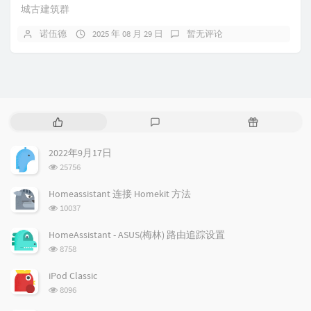
城古建筑群
诺伍德
2025 年 08 月 29 日
暂无评论
热
最
随
门
新
机
文
评
文
2022年9月17日
章
论
章
浏
25756
览
次
Homeassistant 连接 Homekit 方法
数:
浏
10037
览
次
HomeAssistant - ASUS(梅林) 路由追踪设置
数:
浏
8758
览
次
iPod Classic
数:
浏
8096
览