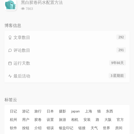
次
黑白胶卷药水配置方法
数:
浏
7863
览
次
数:
博客信息
文章数目
292
评论数目
291
运行天数
9年66天
最后活动
3 星期前
标签云
日记
游记
旅行
日本
摄影
japan
上海
猫
东西
杭州
用户
胶卷
设置
旅游
相机
安装
路
大阪
官方
软件
按钮
介绍
错误
银盐印记
链接
天气
世界
房间