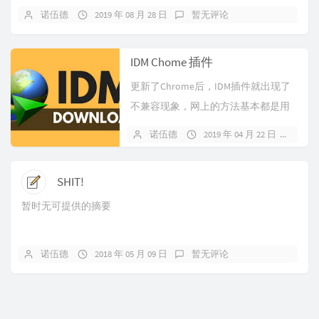
诺伍德
2019 年 08 月 28 日
暂无评论
IDM Chome 插件
更新了Chrome后，IDM插件就出现了
不兼容现象，网上的方法基本都是用
开发者模式将安装包解压后导入，但
诺伍德
2019 年 04 月 22 日
暂
坏处是每次打开Chrome就会出现 插件
警报 很烦...
SHIT!
暂时无可提供的摘要
诺伍德
2018 年 05 月 09 日
暂无评论