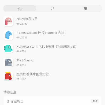
热
最
随
门
新
机
文
评
文
2022年9月17日
章
论
章
浏
25749
览
次
Homeassistant 连接 Homekit 方法
数:
浏
10035
览
次
HomeAssistant - ASUS(梅林) 路由追踪设置
数:
浏
8758
览
次
iPod Classic
数:
浏
8096
览
次
黑白胶卷药水配置方法
数:
浏
7862
览
次
数:
博客信息
文章数目
292