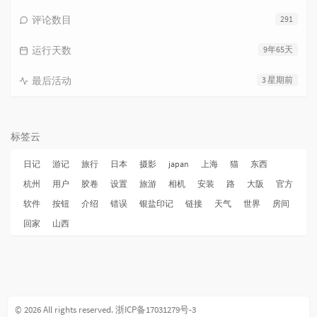
评论数目
291
运行天数
9年65天
最后活动
3 星期前
标签云
日记
游记
旅行
日本
摄影
japan
上海
猫
东西
杭州
用户
胶卷
设置
旅游
相机
安装
路
大阪
官方
软件
按钮
介绍
错误
银盐印记
链接
天气
世界
房间
回家
山西
© 2026 All rights reserved.
浙ICP备17031279号-3