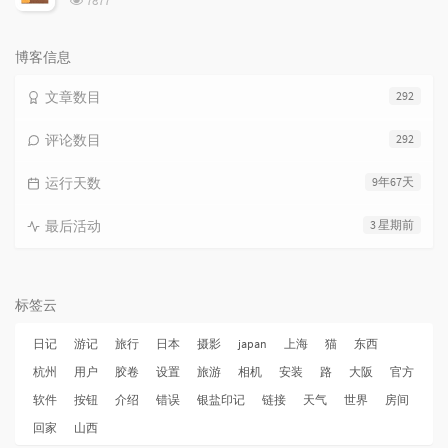
7877
览
次
数:
博客信息
文章数目
292
评论数目
292
运行天数
9年67天
最后活动
3 星期前
标签云
日记
游记
旅行
日本
摄影
japan
上海
猫
东西
杭州
用户
胶卷
设置
旅游
相机
安装
路
大阪
官方
软件
按钮
介绍
错误
银盐印记
链接
天气
世界
房间
回家
山西