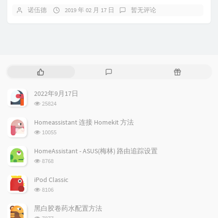
诺伍德
2019 年 02 月 17 日
暂无评论
热
最
随
门
新
机
文
评
文
2022年9月17日
章
论
章
浏
25824
览
次
Homeassistant 连接 Homekit 方法
数:
浏
10055
览
次
HomeAssistant - ASUS(梅林) 路由追踪设置
数:
浏
8768
览
次
iPod Classic
数:
浏
8106
览
次
黑白胶卷药水配置方法
数:
浏