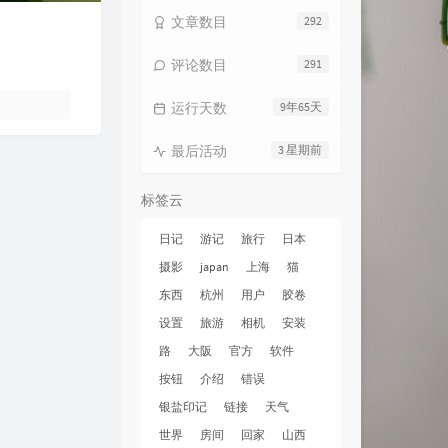
文章数目
292
评论数目
291
运行天数
9年65天
最后活动
3 星期前
标签云
日记
游记
旅行
日本
摄影
japan
上海
猫
东西
杭州
用户
胶卷
设置
旅游
相机
安装
路
大阪
官方
软件
按钮
介绍
错误
银盐印记
链接
天气
世界
房间
回家
山西