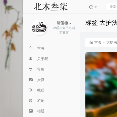
标签 大护
诺伍德
冷暖自知不必别
求甘露
首页
大护
首页
关于我
常用
摄影
教程
游记
相册