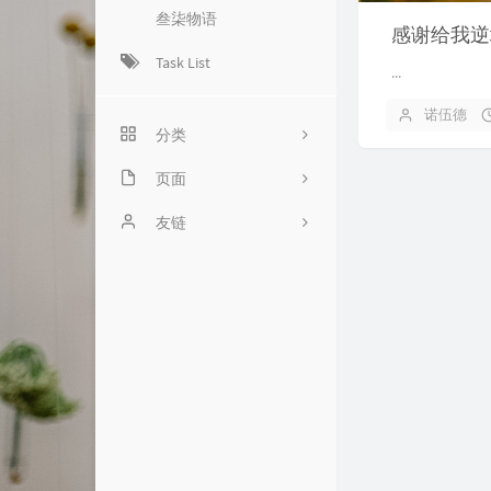
叁柒物语
感谢给我逆
Task List
...
诺伍德
分类
页面
4
ABOUT
友链
5
文章
BILIBILI追番列表
liuliのsite
游记
随言
王跃琨的博客
摄影
归档
PC426
工作
友情链接
友人C
作品
cnfox's Blog
游戏
艾谷度