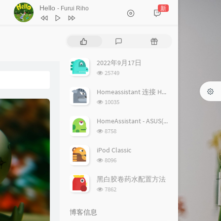
Hello
新
- Furui Riho
1
Hello
Furui Riho
热
最
随
2
Hello
Furui Riho
门
新
机
文
评
文
2022年9月17日
章
论
章
浏
25749
览
次
Homeassistant 连接 Homekit 方法
数:
浏
10035
览
次
HomeAssistant - ASUS(梅林) 路由追踪设置
数:
浏
8758
览
次
iPod Classic
数:
浏
8096
览
次
黑白胶卷药水配置方法
数:
浏
7862
览
次
博客信息
数: