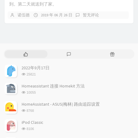
到。第二天就送到了家。
诺伍德
2019 年 06 月 26 日
暂无评论
热
最
随
门
新
机
文
评
文
2022年9月17日
章
论
章
浏
25821
览
次
Homeassistant 连接 Homekit 方法
数:
浏
10055
览
次
HomeAssistant - ASUS(梅林) 路由追踪设置
数:
浏
8768
览
次
iPod Classic
数:
浏
8106
览