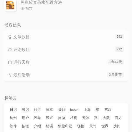
次
黑白胶卷药水配置方法
数:
浏
7877
览
次
数:
博客信息
文章数目
292
评论数目
292
运行天数
9年67天
最后活动
3 星期前
标签云
日记
游记
旅行
日本
摄影
japan
上海
猫
东西
杭州
用户
胶卷
设置
旅游
相机
安装
路
大阪
官方
软件
按钮
介绍
错误
银盐印记
链接
天气
世界
房间