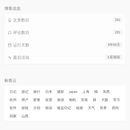
次
数:
博客信息
文章数目
292
评论数目
291
运行天数
9年65天
最后活动
3 星期前
标签云
日记
游记
旅行
日本
摄影
japan
上海
猫
东西
杭州
用户
胶卷
设置
旅游
相机
安装
路
大阪
官方
软件
按钮
介绍
错误
银盐印记
链接
天气
世界
房间
回家
山西