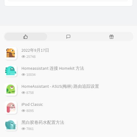
热
最
随
门
新
机
文
评
文
2022年9月17日
章
论
章
浏
25748
览
次
Homeassistant 连接 Homekit 方法
数:
浏
10034
览
次
HomeAssistant - ASUS(梅林) 路由追踪设置
数:
浏
8758
览
次
iPod Classic
数:
浏
8095
览
次
黑白胶卷药水配置方法
数:
浏
7861
览