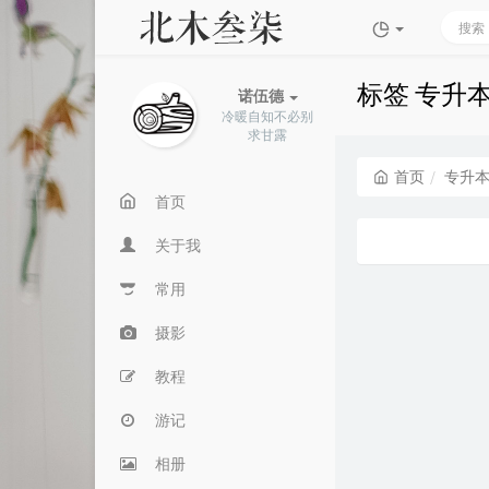
标签 专升
诺伍德
冷暖自知不必别
求甘露
首页
专升
首页
关于我
常用
摄影
教程
游记
相册