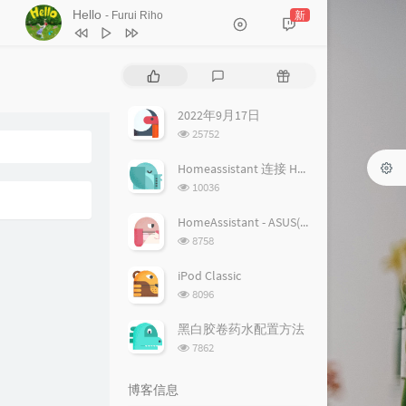
Hello
新
- Furui Riho
1
Hello
Furui Riho
热
最
随
2
Hello
Furui Riho
门
新
机
文
评
文
2022年9月17日
章
论
章
浏
25752
览
次
Homeassistant 连接 Homekit 方法
数:
浏
10036
览
次
HomeAssistant - ASUS(梅林) 路由追踪设置
数:
浏
8758
览
次
iPod Classic
数:
浏
8096
览
次
黑白胶卷药水配置方法
数:
浏
7862
览
次
博客信息
数: