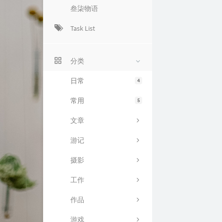
叁柒物语
Task List
分类
日常
4
常用
5
文章
游记
摄影
工作
作品
游戏