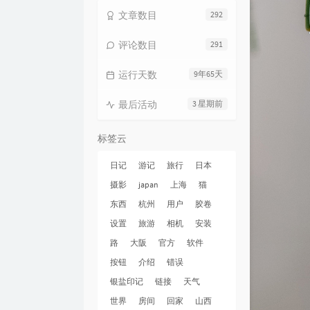
文章数目
292
评论数目
291
运行天数
9年65天
最后活动
3 星期前
标签云
日记
游记
旅行
日本
摄影
japan
上海
猫
东西
杭州
用户
胶卷
设置
旅游
相机
安装
路
大阪
官方
软件
按钮
介绍
错误
银盐印记
链接
天气
世界
房间
回家
山西