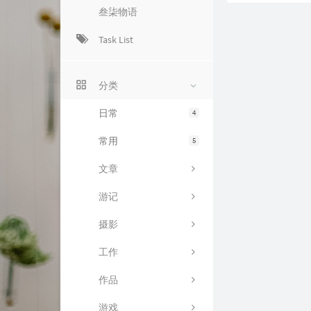
叁柒物语
Task List
分类
日常
4
常用
5
文章
游记
摄影
工作
作品
游戏