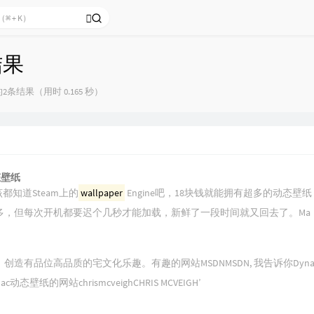
结果
2条结果（用时 0.165 秒）
态壁纸
该都知道Steam上的
wallpaper
Engine吧，18块钱就能拥有超多的动态壁
多，但每次开机都要迟个几秒才能加载，新鲜了一段时间就又回去了。Ma
造有品位高品质的宅文化乐趣。有趣的网站MSDNMSDN, 我告诉你Dynam
Mac动态壁纸的网站chrismcveighCHRIS MCVEIGH’