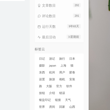
文章数目
292
评论数目
291
运行天数
9年65天
最后活动
3 星期前
标签云
日记
游记
旅行
日本
摄影
japan
上海
猫
东西
杭州
用户
胶卷
设置
旅游
相机
安装
路
大阪
官方
软件
按钮
介绍
错误
银盐印记
链接
天气
世界
房间
回家
山西