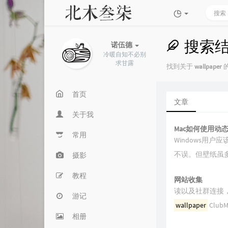
搜索
诺伍德
冷暖自知不必别
求甘露
找到关于
wallpaper
的
首页
文章
关于我
Mac如何使用动
常用
Windows用户应
不误。但壁纸虽
摄影
教程
网站收集
读以及社群连接，创
游记
wallpaper
Club
相册