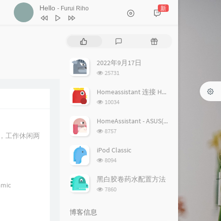
Hello
新
- Furui Riho
1
Hello
Furui Riho
热
最
随
2
Hello
Furui Riho
门
新
机
文
评
文
2022年9月17日
章
论
章
浏
25731
览
次
Homeassistant 连接 Homekit 方法
数:
浏
10034
览
次
HomeAssistant - ASUS(梅林) 路由追踪设置
数:
浏
8757
纸，工作休闲两
览
次
iPod Classic
数:
浏
8094
览
次
黑白胶卷药水配置方法
ic
数:
浏
7860
览
次
博客信息
数: