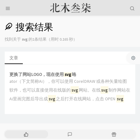
搜索结果
找到关于
svg
的1条结果（用时 0.165 秒）
文章
更换了网站LOGO，现在使用
svg
咯
ator（下文简称Ai），你可以使用 CorelDRAW 或各种矢量绘图
软件，也可以直接使用在线版的
svg
网站。在线
svg
制作网站在
Ai里画完图后导出成
svg
之后打开在线网站，点击 OPEN
svg
热
最
随
门
新
机