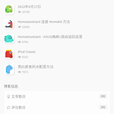
文
评
文
2022年9月17日
章
论
章
浏
25790
览
次
Homeassistant 连接 Homekit 方法
数:
浏
10050
览
次
HomeAssistant - ASUS(梅林) 路由追踪设置
数:
浏
8764
览
次
iPod Classic
数:
浏
8103
览
次
黑白胶卷药水配置方法
数:
浏
7872
览
次
数:
博客信息
文章数目
292
评论数目
291