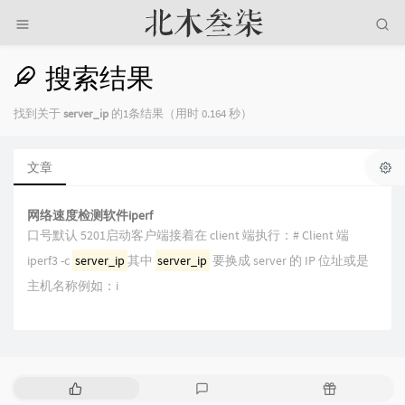
搜索结果
找到关于
server_ip
的1条结果（用时 0.164 秒）
文章
网络速度检测软件iperf
口号默认 5201启动客户端接着在 client 端执行：# Client 端
iperf3 -c
server_ip
其中
server_ip
要换成 server 的 IP 位址或是
主机名称例如：i
热
最
随
门
新
机