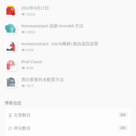
文
评
文
2022年9月17日
章
论
章
浏
25824
览
次
Homeassistant 连接 Homekit 方法
数:
浏
10055
览
次
HomeAssistant - ASUS(梅林) 路由追踪设置
数:
浏
8768
览
次
iPod Classic
数:
浏
8106
览
次
黑白胶卷药水配置方法
数:
浏
7877
览
次
数:
博客信息
文章数目
292
评论数目
292