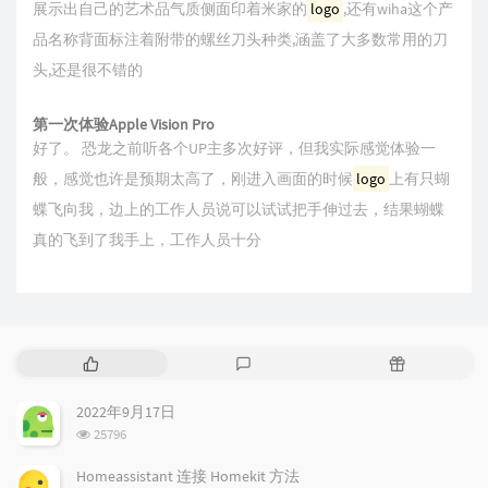
展示出自己的艺术品气质侧面印着米家的
logo
,还有wiha这个产
品名称背面标注着附带的螺丝刀头种类,涵盖了大多数常用的刀
头,还是很不错的
第一次体验Apple Vision Pro
好了。 恐龙之前听各个UP主多次好评，但我实际感觉体验一
般，感觉也许是预期太高了，刚进入画面的时候
logo
上有只蝴
蝶飞向我，边上的工作人员说可以试试把手伸过去，结果蝴蝶
真的飞到了我手上，工作人员十分
热
最
随
门
新
机
文
评
文
2022年9月17日
章
论
章
浏
25796
览
次
Homeassistant 连接 Homekit 方法