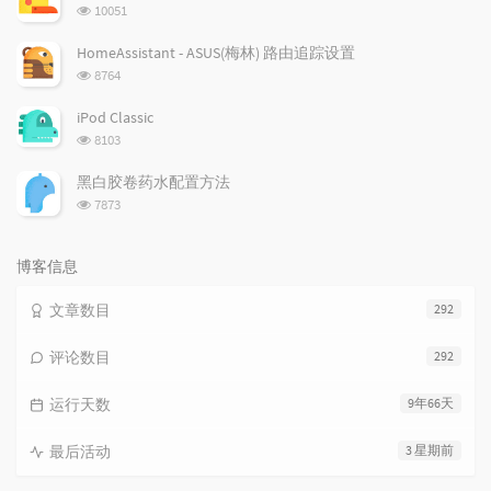
数:
浏
10051
览
次
HomeAssistant - ASUS(梅林) 路由追踪设置
数:
浏
8764
览
次
iPod Classic
数:
浏
8103
览
次
黑白胶卷药水配置方法
数:
浏
7873
览
次
数:
博客信息
文章数目
292
评论数目
292
运行天数
9年66天
最后活动
3 星期前