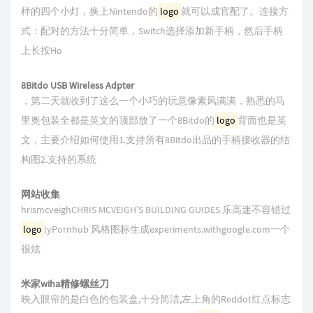
样的四个小灯，换上Nintendo的
logo
就可以成官配了。连接方
式：配对的方法十分简单，Switch选择添加新手柄，然后手柄
上长按Ho
8Bitdo USB Wireless Adpter
，第二天就收到了这么一个小巧的玩意像素风满满，熟悉的马
里奥包装全都是英文的顶部放了一个8Bitdo的
logo
背面也是英
文，主要介绍如何使用1.支持所有8Bitdo出品的手柄接收器的结
构图2.支持的系统
网站收集
hrismcveighCHRIS MCVEIGH’S BUILDING GUIDES 乐高迷不容错过
logo
lyPornhub 风格图标生成experiments.withgoogle.com一个
很炫
米家wiha精修螺丝刀
映入眼帘的是白色的包装盒,十分简洁,左上角的Reddot红点标志