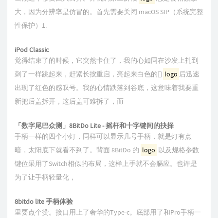
大，因为分辨率是仿冒的。首先需要关闭 macOS SIP（系统完整
性保护）1.
iPod Classic
觉得结束了的时候，它突然卡住了，我的心如同在沙发上扎到
刺了一样跳起来，赶紧长按重启，亮起来白色的
logo
后迅速
出现了红色的感叹号。我的心情跌落到谷底，这意味着我要重
新把后盖拆开，这后盖可难拆了，而
「数字尾巴众测」8BitDo Lite - 摇杆和十字键间的抉择
手柄一样的四个小灯，同样可以显示几号手柄，就是灯有点
暗，太阳底下就看不到了。背面 8BitDo 的
logo
以及规格参数
键位采用了Switch相似的布局，这样上手就不会膈应。也许是
为了让手柄轻量化，
8bitdo lite 手柄体验
里要点个赞。接口用上了奢华的Type-c。底部用了和Pro手柄一