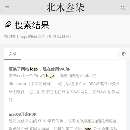
搜索结果
找到关于
logo
的9条结果（用时 0.165 秒）
文章
更换了网站
logo
，现在使用SVG咯
首先设计一个自己的
logo
，我使用的是 Adobe 的
Illustrator（下文简称Ai），你可以使用 CorelDRAW 或各种矢量
绘图软件，也可以直接使用在线版的SVG网站。在线SVG制作网
站
macOS开启HDPI
过注入修补后的 EDID 修复闪屏，或者睡眠唤醒后的闪屏问题，
当然这个修复因人而异。开机的第二阶段
logo
总是会稍微放