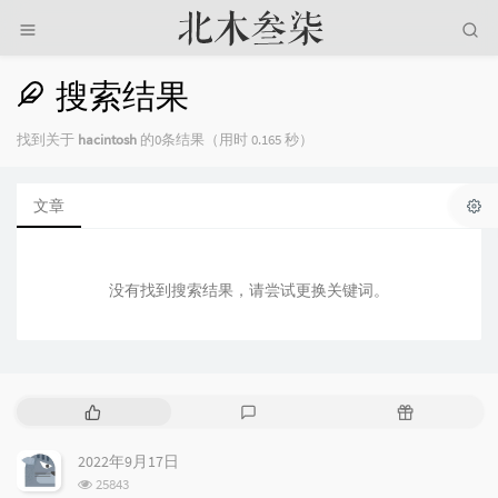
搜索结果
找到关于
hacintosh
的0条结果（用时 0.165 秒）
文章
没有找到搜索结果，请尝试更换关键词。
热
最
随
门
新
机
文
评
文
2022年9月17日
章
论
章
浏
25843