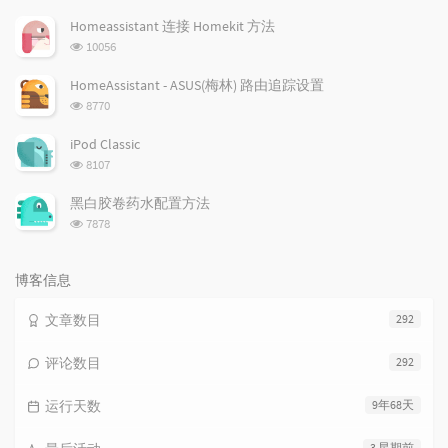
览
次
Homeassistant 连接 Homekit 方法
数:
浏
10056
览
次
HomeAssistant - ASUS(梅林) 路由追踪设置
数:
浏
8770
览
次
iPod Classic
数:
浏
8107
览
次
黑白胶卷药水配置方法
数:
浏
7878
览
次
数:
博客信息
文章数目
292
评论数目
292
运行天数
9年68天
3 星期前