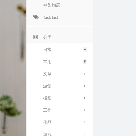
叁柒物语
Task List
分类
日常
4
常用
5
文章
游记
摄影
工作
作品
游戏