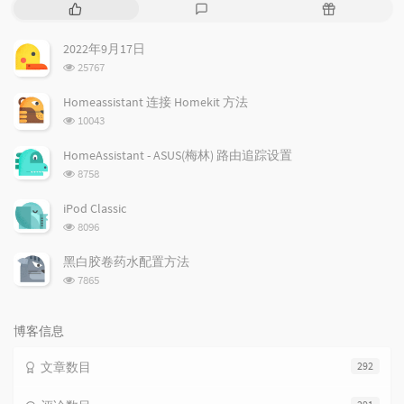
热
最
随
门
新
机
文
评
文
2022年9月17日
章
论
章
浏
25767
览
次
Homeassistant 连接 Homekit 方法
数:
浏
10043
览
次
HomeAssistant - ASUS(梅林) 路由追踪设置
数:
浏
8758
览
次
iPod Classic
数:
浏
8096
览
次
黑白胶卷药水配置方法
数:
浏
7865
览
次
数:
博客信息
文章数目
292