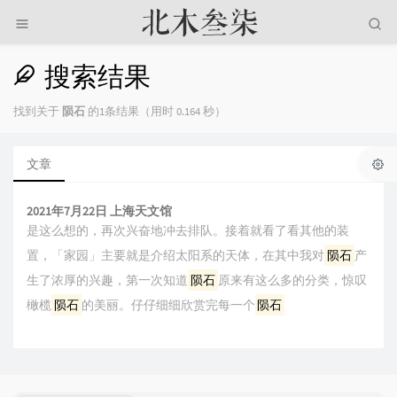
搜索结果
找到关于
陨石
的1条结果（用时 0.164 秒）
文章
2021年7月22日 上海天文馆
是这么想的，再次兴奋地冲去排队。接着就看了看其他的装
置，「家园」主要就是介绍太阳系的天体，在其中我对
陨石
产
生了浓厚的兴趣，第一次知道
陨石
原来有这么多的分类，惊叹
橄榄
陨石
的美丽。仔仔细细欣赏完每一个
陨石