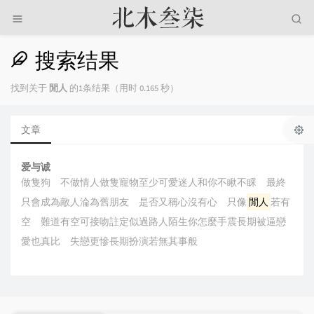
搜索结果
找到关于
閒人
的1条结果（用时 0.165 秒）
文章
爱与诚
做隻狗 不做情人做隻寵物至少可愛迷人和你不瞅不睬 最終
只會成為敵人淪為舊朋友 是否又稱心沒有心 只像
閒人
若有
空 難道有空可接吻註定似過路人陌生你怎麼手震長期被逼戀
愛也真比 失戀更慘長期扮演若無其事般