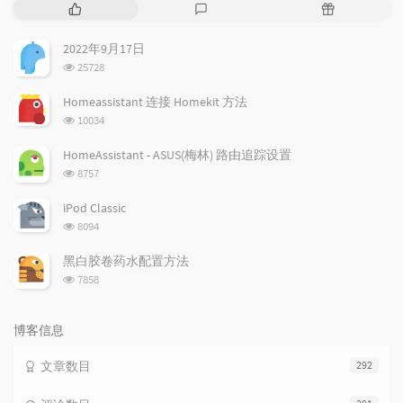
热
最
随
门
新
机
文
评
文
2022年9月17日
章
论
章
浏
25728
览
次
Homeassistant 连接 Homekit 方法
数:
浏
10034
览
次
HomeAssistant - ASUS(梅林) 路由追踪设置
数:
浏
8757
览
次
iPod Classic
数:
浏
8094
览
次
黑白胶卷药水配置方法
数:
浏
7858
览
次
数:
博客信息
文章数目
292