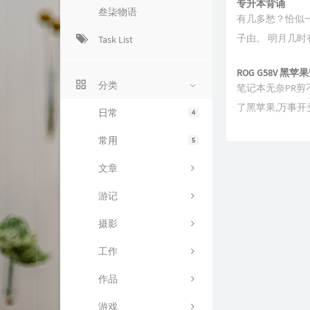
专升本背诵
叁柒物语
有几多愁？恰似一
子由。 明月几
Task List
ROG G58V 黑苹
分类
笔记本无奈PR剪
了黑苹果,万事开头
日常
4
常用
5
文章
游记
摄影
工作
作品
游戏