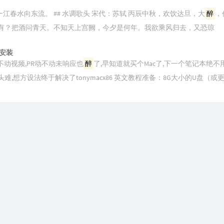
江春水向东流。 ## 水调歌头 宋代：苏轼 丙辰中秋，欢饮达旦，大
醉
，
时有？把酒问青天。不知天上宫阙，今夕是何年。我欲乘风归去，又恐琼
果安装
不动视频,PR动不动未响应也
醉
了,早知道就买个Mac了,下一个笔记本绝不
难,想方设法终于解决了tonymacx86 英文教程准备：8G大小的U盘（或