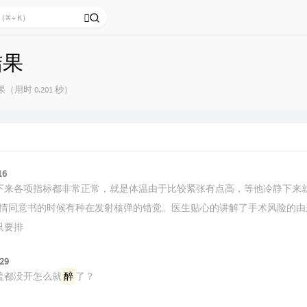
结果
（用时 0.201 秒）
16
下来各项指标都非常正常，就是体温由于比较紧张有点高，等他冷静下来
情同意书的时候有种在发射核弹的错觉。医生贴心的讲解了手术风险的由
只要排
29
盖都没开怎么就
醉
了？