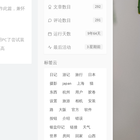
文章数目
292
作此篇，兼怀
评论数目
291
运行天数
9年64天
用PC了尝试装
最后活动
3 星期前
更高
标签云
日记
游记
旅行
日本
摄影
japan
上海
猫
东西
杭州
用户
胶卷
设置
旅游
相机
安装
路
大阪
官方
软件
按钮
介绍
错误
银盐印记
链接
天气
世界
房间
回家
山西