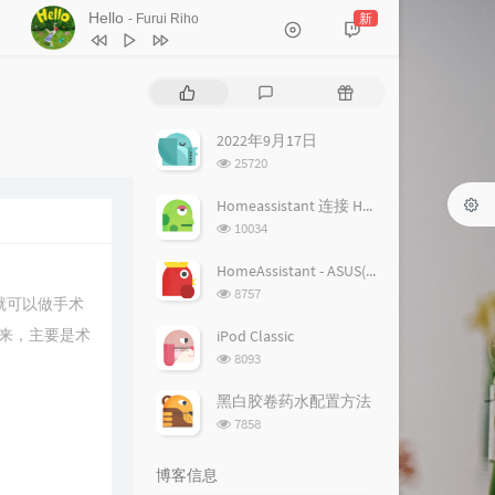
Hello
新
- Furui Riho
1
Hello
Furui Riho
热
最
随
2
Hello
Furui Riho
门
新
机
文
评
文
2022年9月17日
章
论
章
浏
25720
览
次
Homeassistant 连接 Homekit 方法
数:
浏
10034
览
次
HomeAssistant - ASUS(梅林) 路由追踪设置
数:
浏
8757
就可以做手术
览
次
来，主要是术
iPod Classic
数:
浏
8093
览
次
黑白胶卷药水配置方法
数:
浏
7858
览
次
博客信息
数: