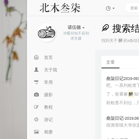
搜索
诺伍德
冷暖自知不必别
求甘露
找到关于
醉
的4条结果
首页
文章
关于我
叁柒日记2019-09
常用
吧。一系列检查
了，签署麻
醉
知
摄影
前检查不到位，
教程
叁柒日记-2019.06
游记
假酒害喵大爷你
相册