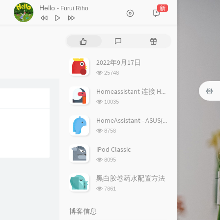
Hello
新
- Furui Riho
1
Hello
Furui Riho
热
最
随
2
Hello
Furui Riho
门
新
机
文
评
文
2022年9月17日
章
论
章
浏
25748
览
次
Homeassistant 连接 Homekit 方法
数:
浏
10035
览
次
HomeAssistant - ASUS(梅林) 路由追踪设置
数:
浏
8758
览
次
iPod Classic
数:
浏
8095
览
次
黑白胶卷药水配置方法
数:
浏
7861
览
次
博客信息
数: