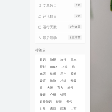
文章数目
292
评论数目
291
运行天数
9年65天
最后活动
3 星期前
标签云
日记
游记
旅行
日本
摄影
japan
上海
猫
东西
杭州
用户
胶卷
设置
旅游
相机
安装
路
大阪
官方
软件
按钮
介绍
错误
银盐印记
链接
天气
世界
房间
回家
山西