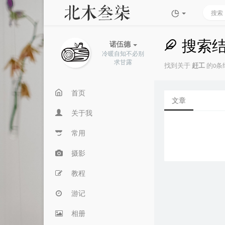
搜索
诺伍德
冷暖自知不必别
求甘露
找到关于
赶工
的0条结
首页
文章
关于我
常用
摄影
教程
游记
相册