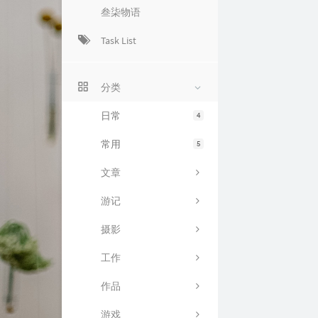
叁柒物语
Task List
分类
日常
4
常用
5
文章
游记
摄影
工作
作品
游戏