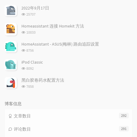
文
评
文
2022年9月17日
章
论
章
浏
25707
览
次
Homeassistant 连接 Homekit 方法
数:
浏
10033
览
次
HomeAssistant - ASUS(梅林) 路由追踪设置
数:
浏
8756
览
次
iPod Classic
数:
浏
8092
览
次
黑白胶卷药水配置方法
数:
浏
7858
览
次
数:
博客信息
文章数目
292
评论数目
291