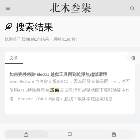
搜索结果
找到关于
設備
的1条结果（用时 0.198 秒）
文章
如何完整移除 Electra 越獄工具回到乾淨無越獄環境
Semi-Restore 也將會支援iOS 11 ，因為開發者都是同一人，將可
使用APFS特性將整台
設備
刷回乾淨無越獄狀態下載移除腳本作
者：KirovAir （GitHub開源）點我下載腳本確認電腦是
热
最
随
门
新
机