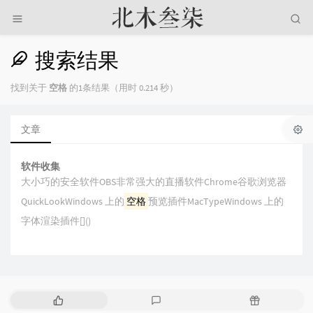
搜索结果
找到关于
空格
的1条结果（用时 0.214 秒）
文章
软件收集
大小巧的安全软件OBS非常强大的直播软件Chrome谷歌浏览器
QuickLookWindows 上的
空格
预览插件MacTypeWindows 上的
字体渲染插件[]()
热
最
随
门
新
机