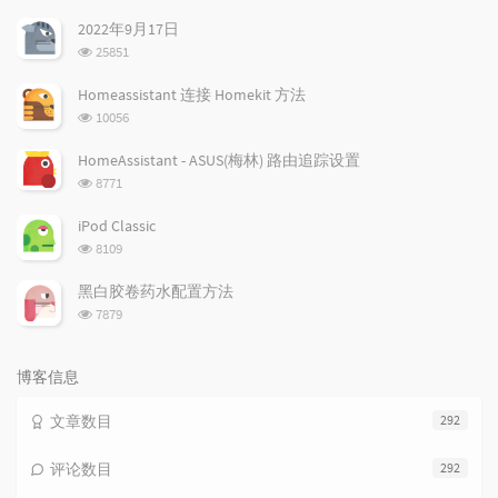
文
评
文
2022年9月17日
章
论
章
浏
25851
览
次
Homeassistant 连接 Homekit 方法
数:
浏
10056
览
次
HomeAssistant - ASUS(梅林) 路由追踪设置
数:
浏
8771
览
次
iPod Classic
数:
浏
8109
览
次
黑白胶卷药水配置方法
数:
浏
7879
览
次
数:
博客信息
文章数目
292
评论数目
292