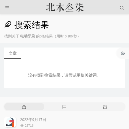
搜索结果
找到关于
电动牙刷
的0条结果（用时 0.186 秒）
文章
没有找到搜索结果，请尝试更换关键词。
热
最
随
门
新
机
文
评
文
2022年9月17日
章
论
章
浏
25716