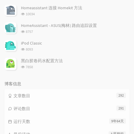
览
次
Homeassistant 连接 Homekit 方法
数:
浏
10034
览
次
HomeAssistant - ASUS(梅林) 路由追踪设置
数:
浏
8757
览
次
iPod Classic
数:
浏
8093
览
次
黑白胶卷药水配置方法
数:
浏
7858
览
次
数:
博客信息
文章数目
292
评论数目
291
运行天数
9年64天
3 星期前