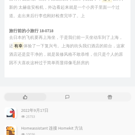
新的 太赫兹安检机，外边看起来就是一个小房子里面一个过
道。走出来后行李也刚好检查完毕了。上
旅行前的小旅行 18-0718
去日本的飞机要再上海坐，于是我们前一天坐动车到了上海，
还
有幸
体验了一下复兴号。上海的街头我们酒店的前台，这家
酒店还是蛮干净的，就是装修风格不敢恭维，但只是个人的原
因不大喜欢这种过于简单而显得像毛胚房的
热
最
随
门
新
机
文
评
文
2022年9月17日
章
论
章
浏
25753
览
次
Homeassistant 连接 Homekit 方法
数:
浏
10036