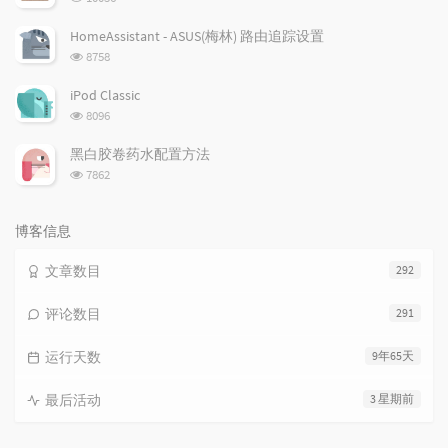
览
次
HomeAssistant - ASUS(梅林) 路由追踪设置
数:
浏
8758
览
次
iPod Classic
数:
浏
8096
览
次
黑白胶卷药水配置方法
数:
浏
7862
览
次
数:
博客信息
文章数目
292
评论数目
291
运行天数
9年65天
最后活动
3 星期前