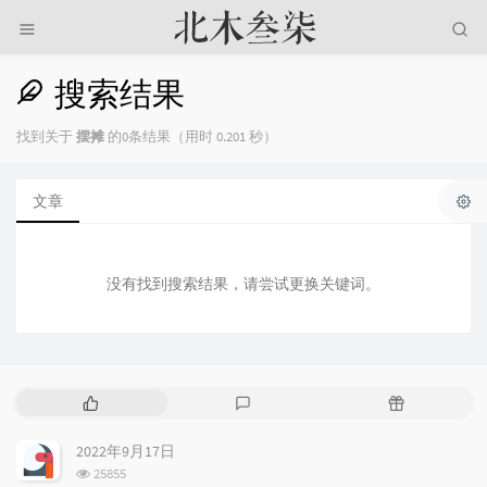
搜索结果
找到关于
摆摊
的0条结果（用时 0.201 秒）
文章
没有找到搜索结果，请尝试更换关键词。
热
最
随
门
新
机
文
评
文
2022年9月17日
章
论
章
浏
25855