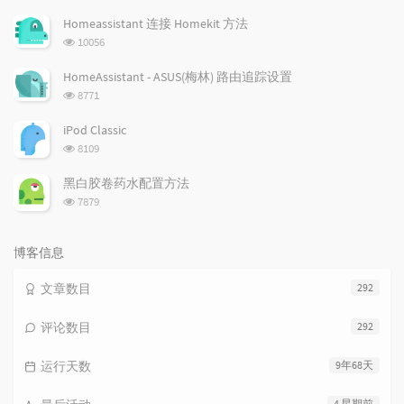
览
次
Homeassistant 连接 Homekit 方法
数:
浏
10056
览
次
HomeAssistant - ASUS(梅林) 路由追踪设置
数:
浏
8771
览
次
iPod Classic
数:
浏
8109
览
次
黑白胶卷药水配置方法
数:
浏
7879
览
次
数:
博客信息
文章数目
292
评论数目
292
运行天数
9年68天
4 星期前