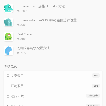
览
次
Homeassistant 连接 Homekit 方法
数:
浏
10055
览
次
HomeAssistant - ASUS(梅林) 路由追踪设置
数:
浏
8768
览
次
iPod Classic
数:
浏
8106
览
次
黑白胶卷药水配置方法
数:
浏
7877
览
次
数:
博客信息
文章数目
292
评论数目
292
运行天数
9年67天
3 星期前