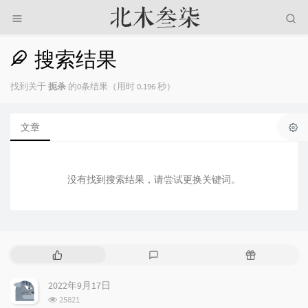
搜索结果
找到关于
扼杀
的0条结果（用时 0.196 秒）
文章
没有找到搜索结果，请尝试更换关键词。
热
最
随
门
新
机
文
评
文
2022年9月17日
章
论
章
浏
25821