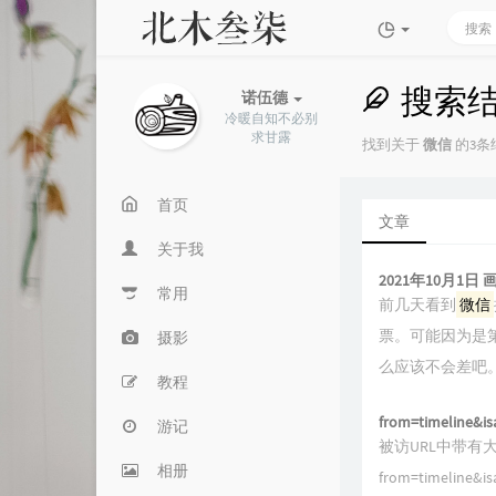
搜索
诺伍德
冷暖自知不必别
求甘露
找到关于
微信
的3条结
首页
文章
关于我
2021年10月1
常用
前几天看到
微信
票。可能因为是
摄影
么应该不会差吧
教程
from=timeline&is
游记
被访URL中带有大量fr
相册
from=timeline&is