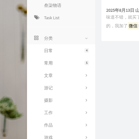
叁柒物语
2025年8月13日
味道不错，就买
Task List
的，我加了
微信
分类
日常
4
常用
5
文章
游记
摄影
工作
作品
游戏