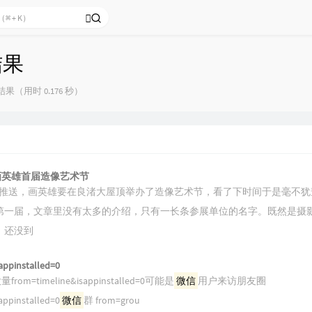
结果
果（用时 0.176 秒）
日 画英雄首届造像艺术节
推送，画英雄要在良渚大屋顶举办了造像艺术节，看了下时间于是毫不犹
第一届，文章里没有太多的介绍，只有一长条参展单位的名字。既然是摄
。还没到
appinstalled=0
om=timeline&isappinstalled=0可能是
微信
用户来访朋友圈
appinstalled=0
微信
群 from=grou