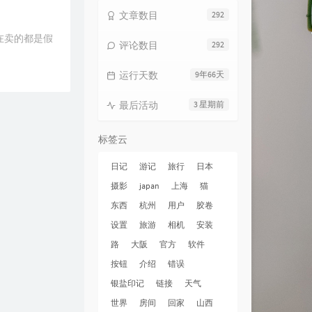
文章数目
292
在卖的都是假
评论数目
292
运行天数
9年66天
最后活动
3 星期前
标签云
日记
游记
旅行
日本
摄影
japan
上海
猫
东西
杭州
用户
胶卷
设置
旅游
相机
安装
路
大阪
官方
软件
按钮
介绍
错误
银盐印记
链接
天气
世界
房间
回家
山西