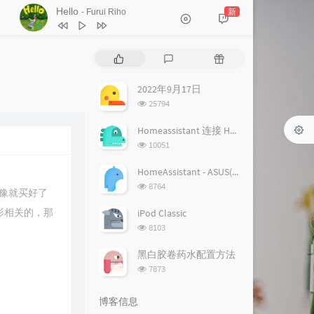
Hello
新
- Furui Riho
1
Hello
Furui Riho
热
最
随
2
Hello
Furui Riho
门
新
机
文
评
文
2022年9月17日
章
论
章
浏
25794
览
次
Homeassistant 连接 Homekit 方法
数:
浏
10051
览
次
HomeAssistant - ASUS(梅林) 路由追踪设置
数:
浏
8764
豫就买好了
览
次
影相关的，那
iPod Classic
数:
浏
8103
览
次
黑白胶卷药水配置方法
数:
浏
7873
览
次
博客信息
数: