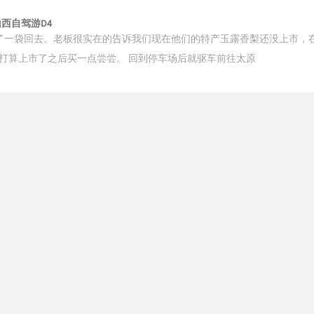
 山西自驾游D4
了一袋回去。老板很实在的告诉我们现在他们的特产玉露香梨还没上市，
打算上市了之后买一点尝尝。 回到停车场后就驱车前往太原