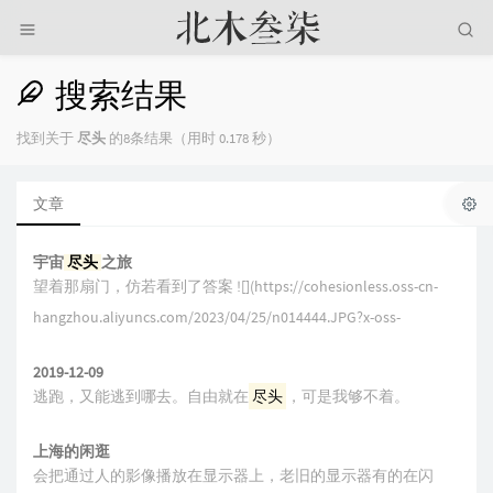
搜索结果
找到关于
尽头
的8条结果（用时 0.178 秒）
文章
宇宙
尽头
之旅
望着那扇门，仿若看到了答案 ![](https://cohesionless.oss-cn-
hangzhou.aliyuncs.com/2023/04/25/n014444.JPG?x-oss-
2019-12-09
逃跑，又能逃到哪去。自由就在
尽头
，可是我够不着。
上海的闲逛
会把通过人的影像播放在显示器上，老旧的显示器有的在闪