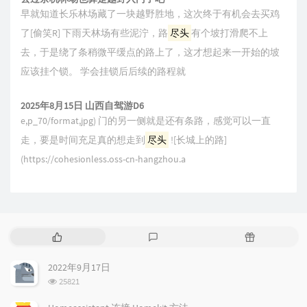
早就知道长乐林场藏了一块越野胜地，这次终于有机会去买鸡
了[偷笑R] 下雨天林场有些泥泞，路
尽头
有个坡打滑爬不上
去，于是绕了条稍微平缓点的路上了，这才想起来一开始的坡
应该挂个锁。 学会挂锁后后续的路程就
2025年8月15日 山西自驾游D6
e,p_70/format,jpg) 门的另一侧就是还有条路，感觉可以一直
走，要是时间充足真的想走到
尽头
![长城上的路]
(https://cohesionless.oss-cn-hangzhou.a
热
最
随
门
新
机
文
评
文
2022年9月17日
章
论
章
浏
25821
览
次