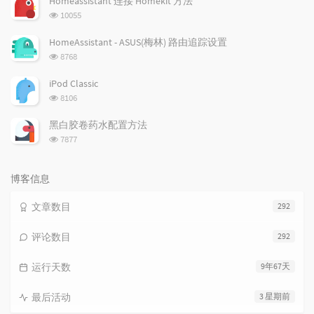
Homeassistant 连接 Homekit 方法
数:
浏
10055
览
次
HomeAssistant - ASUS(梅林) 路由追踪设置
数:
浏
8768
览
次
iPod Classic
数:
浏
8106
览
次
黑白胶卷药水配置方法
数:
浏
7877
览
次
数:
博客信息
文章数目
292
评论数目
292
运行天数
9年67天
最后活动
3 星期前